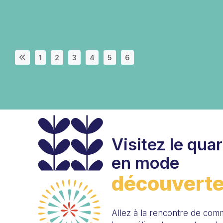
1
2
3
4
5
6
Visitez le quart
en mode
découvert
Allez à la rencontre de com