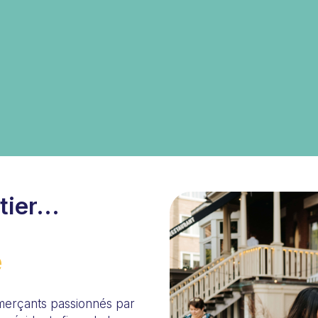
ier...
e
merçants passionnés par