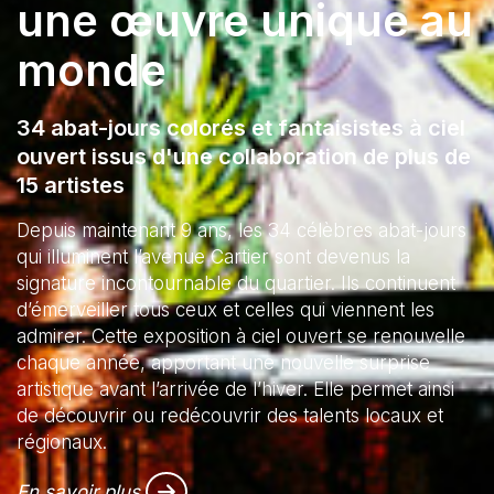
une œuvre unique au
monde
34 abat-jours colorés et fantaisistes à ciel
ouvert issus d'une collaboration de plus de
15 artistes
Depuis maintenant 9 ans, les 34 célèbres abat-jours
qui illuminent l’avenue Cartier sont devenus la
signature incontournable du quartier. Ils continuent
d’émerveiller tous ceux et celles qui viennent les
admirer. Cette exposition à ciel ouvert se renouvelle
chaque année, apportant une nouvelle surprise
artistique avant l’arrivée de l’hiver. Elle permet ainsi
de découvrir ou redécouvrir des talents locaux et
régionaux.
En savoir plus