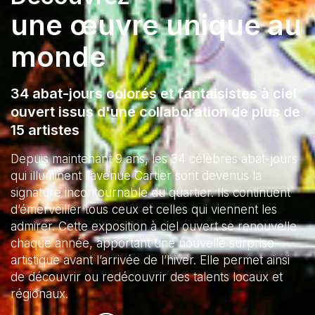
une œuvre unique au
monde
34 abat-jours colorés et fantaisistes à ciel
ouvert issus d'une collaboration de plus de
15 artistes
Depuis maintenant 9 ans, les 34 célèbres abat-jours
qui illuminent l’avenue Cartier sont devenus la
signature incontournable du quartier. Ils continuent
d’émerveiller tous ceux et celles qui viennent les
admirer. Cette exposition à ciel ouvert se renouvelle
chaque année, apportant une nouvelle surprise
artistique avant l’arrivée de l’hiver. Elle permet ainsi
de découvrir ou redécouvrir des talents locaux et
régionaux.